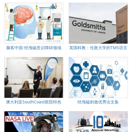
磁抑郁症应对案例
脑客中国-经颅磁意识障碍领域
英国科教：伦敦大学的TMS语言
应用
流畅性实验
澳大利亚SouthCoast医院特色
经颅磁刺激优秀论文集
TMS项目介绍