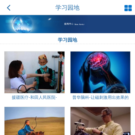
学习园地
学习园地
援疆医疗-和田人民医院-
普华脑科-让磁刺激用出效果的
magstim
干货分享