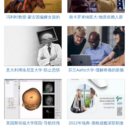
冯利时教授-蒙古国偏瘫女孩的
南卡罗来纳医大-物质依赖人群
中国求医路
磁刺激影像学研究
意大利博洛尼亚大学-防止恐惧
芬兰Aalto大学-缓解疼痛的新脑
记忆恢复
刺激技术
美国斯坦福大学医院-导航经颅
2022年瑞典-酒精成瘾深部刺激