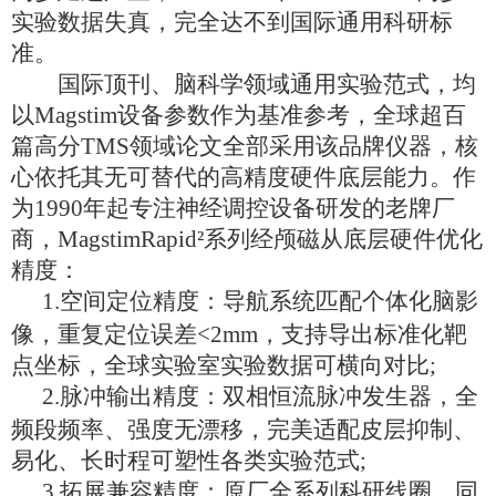
实验数据失真，完全达不到国际通用科研标
准。
国际顶刊、脑科学领域通用实验范式，均
以
Magstim设备参数作为基准参考，全球超百
篇高分TMS领域论文全部采用该品牌仪器，核
心依托其无可替代的高精度硬件底层能力。作
为1990年起专注神经调控设备研发的老牌厂
商，MagstimRapid²系列经颅磁从底层硬件优化
精度：
1.
空间定位精度：导航系统匹配个体化脑影
像，重复定位误差
<
2
mm，支持导出标准化靶
点坐标，全球实验室实验数据可横向对比;
2.
脉冲输出精度：双相恒流脉冲发生器，全
频段频率、强度无漂移，完美适配皮层抑制、
易化、长时程可塑性各类实验范式
;
3.
拓展兼容精度：原厂全系列科研线圈、同