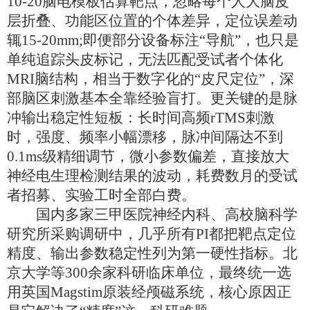
10-20脑电模板估算靶点，忽略每个人大脑皮
层折叠、功能区位置的个体差异，定位误差动
辄15-20mm;即便部分设备标注“导航”，也只是
单纯追踪头皮标记，无法匹配受试者个体化
MRI脑结构，相当于数字化的“皮尺定位”，深
部脑区刺激基本全靠经验盲打。更关键的是脉
冲输出稳定性短板：长时间高频rTMS刺激
时，强度、频率小幅漂移，脉冲间隔达不到
0.1ms级精细调节，微小参数偏差，直接放大
神经电生理检测结果的波动，耗费数月的受试
者招募、实验工时全部白费。
国内多家三甲医院神经内科、高校脑科学
研究所采购调研中，几乎所有
PI都把靶点定位
精度、输出参数稳定性列为第一硬性指标。北
京大学等300余家科研临床单位，最终统一选
用英国Magstim原装经颅磁系统，核心原因正