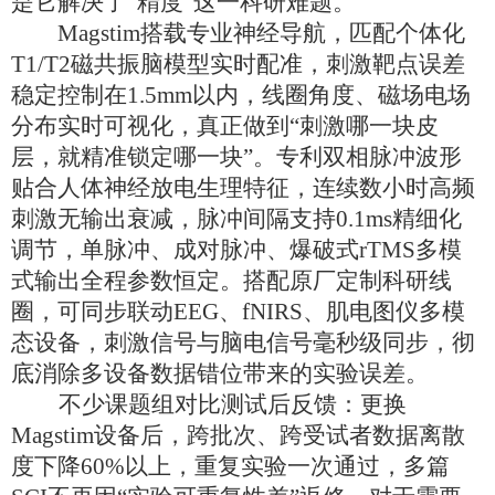
是它解决了“精度”这一科研难题。
Magstim搭载专业神经导航，匹配个体化
T1/T2磁共振脑模型实时配准，刺激靶点误差
稳定控制在1.5mm以内，线圈角度、磁场电场
分布实时可视化，真正做到“刺激哪一块皮
层，就精准锁定哪一块”。专利双相脉冲波形
贴合人体神经放电生理特征，连续数小时高频
刺激无输出衰减，脉冲间隔支持0.1ms精细化
调节，单脉冲、成对脉冲、爆破式rTMS多模
式输出全程参数恒定。搭配原厂定制科研线
圈，可同步联动EEG、fNIRS、肌电图仪多模
态设备，刺激信号与脑电信号毫秒级同步，彻
底消除多设备数据错位带来的实验误差。
不少课题组对比测试后反馈：更换
Magstim设备后，跨批次、跨受试者数据离散
度下降60%以上，重复实验一次通过，多篇