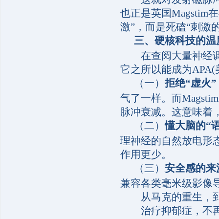
也正是英国Magsti
激”，而是死磕“刺激
三、
硬核科技的温度
在查阅大量神经调控文
它之所以能成为APA
（一）
拒绝“虚火”
气了一样。而Mags
脉冲衰减。这意味着
（二）
懂大脑的“语
理神经的自然放电形
作用更少。
（三）
安全感的来
兼容各类毫米级影像
从马克的重生，到斯
治疗抑郁症，不再是