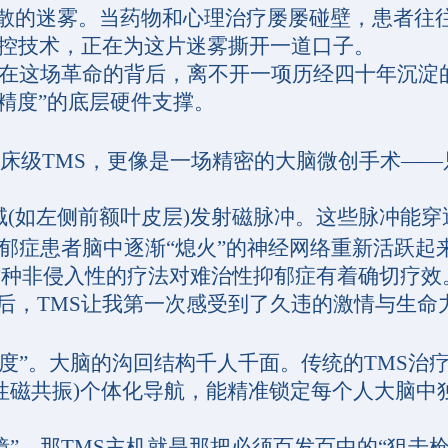
散的迷雾。当药物和心理治疗屡屡碰壁，患者往
经调控技术，正在为这片迷雾撕开一道口子。
在这场革命的背后，离不开一项历经四十年沉淀
级精度”的底层硬件支撑。
床级TMS，更像是一场精密的大脑微创手术——
(如左侧前额叶皮层)发射磁脉冲。这些脉冲能穿
郁症患者脑中逐渐“熄火”的神经网络重新活跃起
这种非侵入性的疗法对难治性抑郁症有着确切疗效
索多年后，TMS让我第一次感受到了久违的激情与生命
”。大脑的沟回结构千人千面。传统的TMS治
能性磁共振)个体化导航，能精准锁定每个人大脑中
，那TMS主机就是那把必须百发百中的“狙击枪