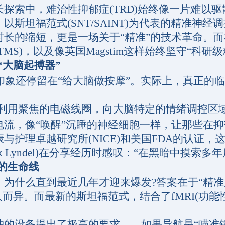
索中，难治性抑郁症(TRD)始终像一片难以驱
以斯坦福范式(SNT/SAINT)为代表的精准神
的缩短，更是一场关于“精准”的技术革命。而
MS)，以及像英国Magstim这样始终坚守“科研
“大脑起搏器”
象还停留在“给大脑做按摩”。实际上，真正的临
利用聚焦的电磁线圈，向大脑特定的情绪调控区域
流，像“唤醒”沉睡的神经细胞一样，让那些在抑
护理卓越研究所(NICE)和美国FDA的认证，
rk Lyndel)在分享经历时感叹：“在黑暗中摸
的生命线
什么直到最近几年才迎来爆发?答案在于“精准度
人而异。而最新的斯坦福范式，结合了fMRI(功
设备提出了极高的要求——如果导航是“瞄准镜”