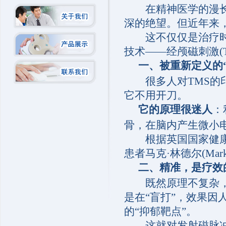
在精神医学的漫长探
深的绝望。但近年来，
这不仅仅是治疗时长
技术——经颅磁刺激(T
一、
被重新定义的
很多人对TMS的印
它不用开刀。
它的原理很迷人
：
骨，在脑内产生微小电
根据英国国家健康与
患者马克·林德尔(Ma
二、
精准，是疗效
既然原理不复杂，为
是在“盲打”，效果因
的“抑郁靶点”。
这就对发射磁脉冲的