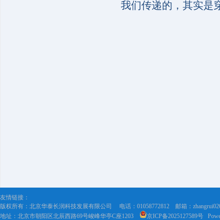
我们传递的，其实是
友情链接：
版权所有：北京华泰长润科技发展有限公司
电话：01058772812 邮箱：
zhangrui0
地址：北京市朝阳区北辰西路69号峻峰华亭C座1203
京ICP备2025127589号
Powe