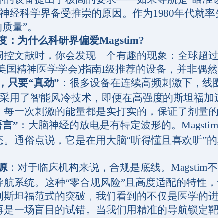
m在神经科学界备受推崇的原因。作为1980年代就率
的质量”。
：为什么科研界偏爱Magstim?
献时，你会发现一个有趣的现象：全球超过20,00
(美国精神医学学会)指南I级推荐的设备，并非
，只要“真劲”
：很多设备在连续高频刺激下，线
tim采用了智能风冷技术，即便在高强度的斯坦福
，每一次刺激的能量都是实打实的，保证了剂量
言”
：大脑神经的放电是有特定波形的。Magst
态。通俗点说，它是在用大脑“听得懂且喜欢听”
源
：对于临床机构来说，合规是底线。Magstim
导航系统。这种“零合规风险”且高度适配的特性
坦福范式的突破，我们看到的不仅是医学的进
一场盲目的试错。当我们用精准的导航锁定靶点，