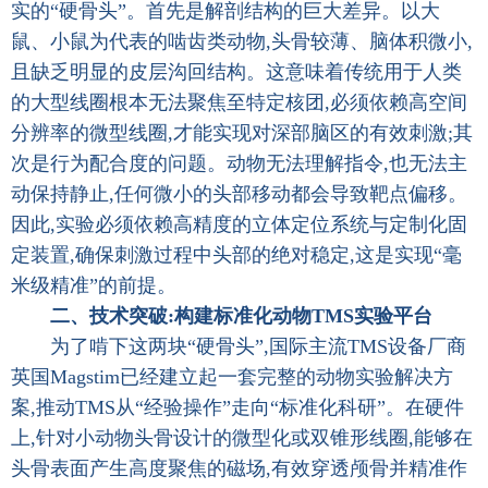
实的“硬骨头”。首先是解剖结构的巨大差异。以大
鼠、小鼠为代表的啮齿类动物,头骨较薄、脑体积微小,
且缺乏明显的皮层沟回结构。这意味着传统用于人类
的大型线圈根本无法聚焦至特定核团,必须依赖高空间
分辨率的微型线圈,才能实现对深部脑区的有效刺激;其
次是行为配合度的问题。动物无法理解指令,也无法主
动保持静止,任何微小的头部移动都会导致靶点偏移。
因此,实验必须依赖高精度的立体定位系统与定制化固
定装置,确保刺激过程中头部的绝对稳定,这是实现“毫
米级精准”的前提。
二、技术突破:构建标准化动物TMS实验平台
为了啃下这两块“硬骨头”,国际主流TMS设备厂商
英国Magstim已经建立起一套完整的动物实验解决方
案,推动TMS从“经验操作”走向“标准化科研”。在硬件
上,针对小动物头骨设计的微型化或双锥形线圈,能够在
头骨表面产生高度聚焦的磁场,有效穿透颅骨并精准作