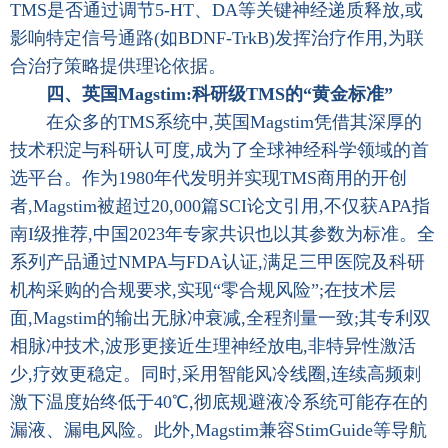
TMS是否通过调节5-HT、DA等关键神经递质释放,或
影响特定信号通路(如BDNF-TrkB)发挥治疗作用,为联
合治疗策略提供理论依据。
四、英国Magstim:科研级TMS的“黄金标准”
在众多的TMS系统中,英国Magstim凭借其深厚的
技术积淀与科研认可度,成为了全球神经科学领域的首
选平台。作为1980年代发明并实现TMS商用的开创
者,Magstim被超过20,000篇SCI论文引用,不仅获APA指
南I级推荐,中国2023年专家共识也以其参数为标准。全
系列产品通过NMPA与FDA认证,满足三甲医院及科研
机构采购的合规要求,实现“零合规风险”;在技术层
面,Magstim的输出无脉冲衰减,全程剂量一致;其专利双
相脉冲技术,波形更接近生理神经放电,非特异性激活
少,疗效更稳定。同时,采用智能风冷线圈,连续高频刺
激下温度始终低于40℃,彻底规避液冷系统可能存在的
漏液、漏电风险。此外,Magstim兼容StimGuide等导航