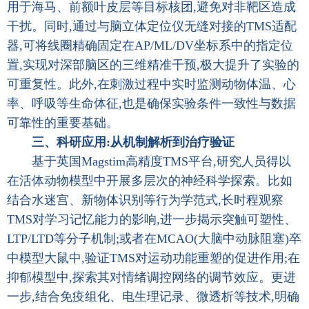
用于海马、前额叶皮层等目标核团,避免对非靶区造成
干扰。同时,通过与脑立体定位仪无缝对接的TMS适配
器,可将线圈精确固定在AP/ML/DV坐标系中的指定位
置,实现对深部脑区的三维精准干预,极大提升了实验的
可重复性。此外,在刺激过程中实时监测动物体温、心
率、呼吸等生命体征,也是确保实验条件一致性与数据
可靠性的重要基础。
三、科研应用:从机制解析到治疗验证
基于英国Magstim高精度TMS平台,研究人员得以
在活体动物模型中开展多层次的神经科学探索。比如
结合水迷宫、新物体识别等行为学范式,长时程观察
TMS对学习记忆能力的影响,进一步揭示突触可塑性、
LTP/LTD等分子机制;或者在MCAO(大脑中动脉阻塞)卒
中模型大鼠中,验证TMS对运动功能重塑的促进作用;在
抑郁模型中,探索其对情绪调控网络的调节效应。更进
一步,结合免疫组化、电生理记录、微透析等技术,明确