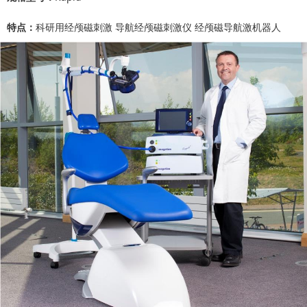
特点：
科研用经颅磁刺激 导航经颅磁刺激仪 经颅磁导航激机器人